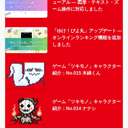
ューアル — 図形・テキスト・ズ
ーム操作に対応しました
「ゆけ！ぴよ丸」アップデート —
オンラインランキング機能を追加
しました
ゲーム「ツキモノ」キャラクター
紹介：No.015 木綿くん
ゲーム「ツキモノ」キャラクター
紹介：No.014 ナナシ