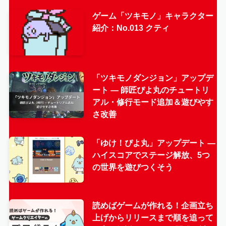
ゲーム「ツキモノ」キャラクター
紹介：No.013 クティ
「ツキモノダンジョン」アップデ
ート — 師匠ぴよ丸のチュートリ
アル・修行モード追加＆遊びやす
さ改善
「ゆけ！ぴよ丸」アップデート —
ハイスコアでステージ解放、5つ
の世界を遊びつくそう
読めばゲームが作れる！企画立ち
上げからリリースまで順を追って