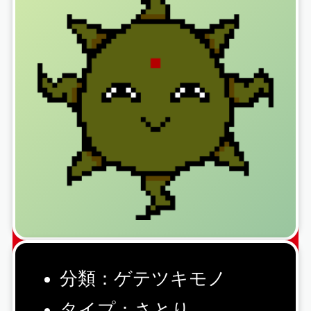
分類：ゲテツキモノ
タイプ：さとり