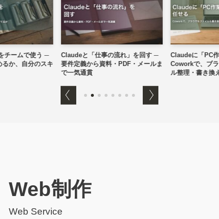
」をチームで使う ─
Claudeと「仕事の流れ」を回す ─
Claudeに「PC
るか、自分のスキ
要件定義から資料・PDF・メールま
Coworkで、ブ
で一気通貫
ル整理・書き換え
Web制作
Web Service