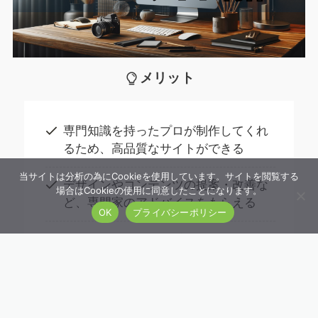
メリット
専門知識を持ったプロが制作してくれ
るため、高品質なサイトができる
当サイトは分析の為にCookieを使用しています。サイトを閲覧する
デザインやコンテンツの提案・改善な
場合はCookieの使用に同意したことになります。
ど、専門家のアドバイスをもらえる
OK
プライバシーポリシー
制作にかかる時間や手間を省くことが
できる
自社でWeb制作の知識を持たなくて
も、プロの協力を得ることができる