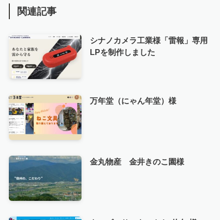
関連記事
シナノカメラ工業様「雷報」専用
LPを制作しました
万年堂（にゃん年堂）様
金丸物産 金井きのこ園様