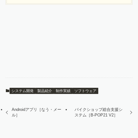
システム開発
製品紹介
制作実績
ソフトウェア
Androidアプリ［なう・メー
バイクショップ総合支援シ
ル］
ステム［B-POP21 V2］