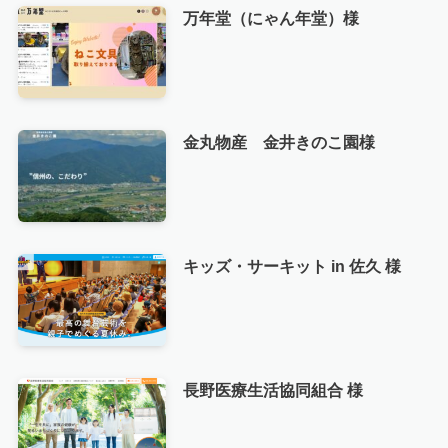
万年堂（にゃん年堂）様
金丸物産 金井きのこ園様
キッズ・サーキット in 佐久 様
長野医療生活協同組合 様