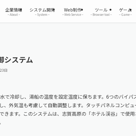
企業情報
システム開発
Web制作
ツール
ゲーム
– About –
– System –
– Web Service –
– Browser tool –
– Game –
御システム
23日
下水で冷却し、湯船の温度を設定温度に保ちます。6つのバイパ
し、外気温も考慮して自動調整します。タッチパネルコンピュ
できます。このシステムは、志賀高原の「ホテル渓谷」で使用
。