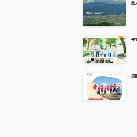
金
長
長