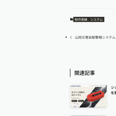
制作実績
システム
山地災害自動警報システム
関連記事
シ
を