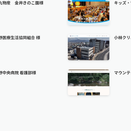
丸物産 金井きのこ園様
キッズ・サ
野医療生活協同組合 様
小林クリ
野中央病院 看護部様
マウンテ