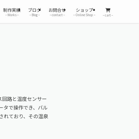
制作実績
ブログ
お問合せ
ショップ
– Works –
– Blog –
– contact –
– Online Shop –
– cart –
ス回路と温度センサー
ータで操作でき、バル
されており、その温泉