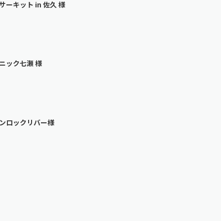
ーキット in 佐久 様
ニック七瀬 様
ンロックリバー様