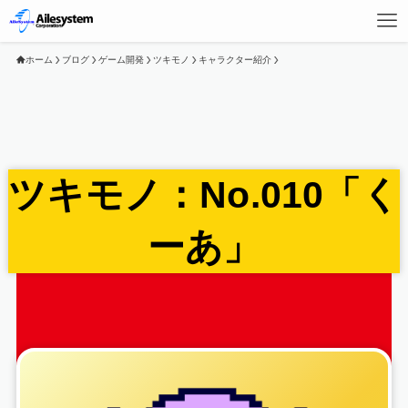
ホーム
ブログ
ゲーム開発
ツキモノ
キャラクター紹介
ツキモノ：No.010「く
ーあ」