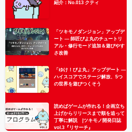
紹介：No.013 クティ
「ツキモノダンジョン」アップデ
ート — 師匠ぴよ丸のチュートリ
アル・修行モード追加＆遊びやす
さ改善
「ゆけ！ぴよ丸」アップデート —
ハイスコアでステージ解放、5つ
の世界を遊びつくそう
読めばゲームが作れる！企画立ち
上げからリリースまで順を追って
丁寧に解説 |ツキモノ開発日誌
vol.3『リサーチ』