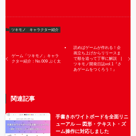
ツキモノ
キャラクター紹介
読めばゲームが作れる！企
画立ち上げからリリースま
ゲーム「ツキモノ」キャラ
で順を追って丁寧に解説 |
クター紹介：No.009 ぷく太
ツキモノ開発日誌vol.1『さ
あゲームをつくろう！』
関連記事
手書きホワイトボードを全面リニ
ューアル — 図形・テキスト・ズ
ーム操作に対応しました