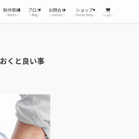
制作実績
ブログ
お問合せ
ショップ
– Works –
– Blog –
– contact –
– Online Shop –
– cart –
ておくと良い事