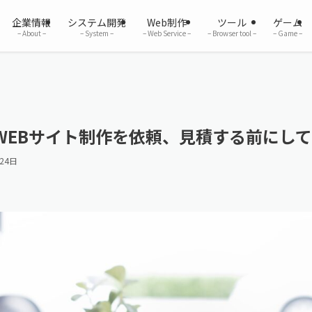
企業情報
システム開発
Web制作
ツール
ゲーム
– About –
– System –
– Web Service –
– Browser tool –
– Game –
WEBサイト制作を依頼、見積する前にし
24日