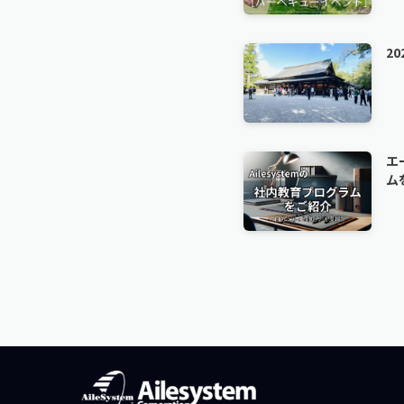
2
エ
ム