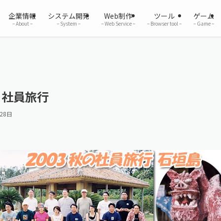
企業情報
システム開発
Web制作
ツール
ゲーム
– About –
– System –
– Web Service –
– Browser tool –
– Game –
島 社員旅行
28日