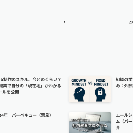
2
eb制作のスキル、今どのくらい？
組織の学
9職業で自分の「現在地」がわかる
み：外部
ールを公開
024年 バーベキュー（葉見）
エールシ
ム（パー
介