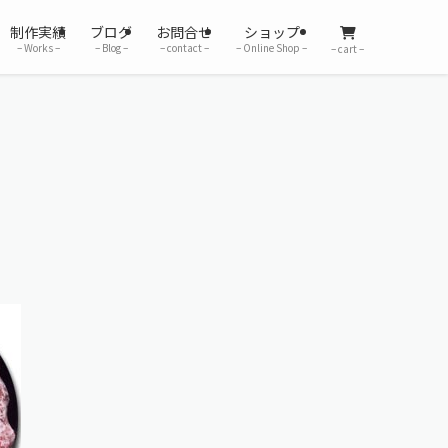
制作実績
ブログ
お問合せ
ショップ
– Works –
– Blog –
– contact –
– Online Shop –
– cart –