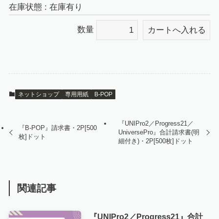
在庫状態 : 在庫有り
数量
ネットショップ
専用用紙
B-POP
『UNIPro2／Progress21／
『B-POP』請求書・2P[500
UniversePro』合計請求書(明
枚]ドット
細付き)・2P[500枚]ドット
関連記事
『UNIPro2／Progress21』合計