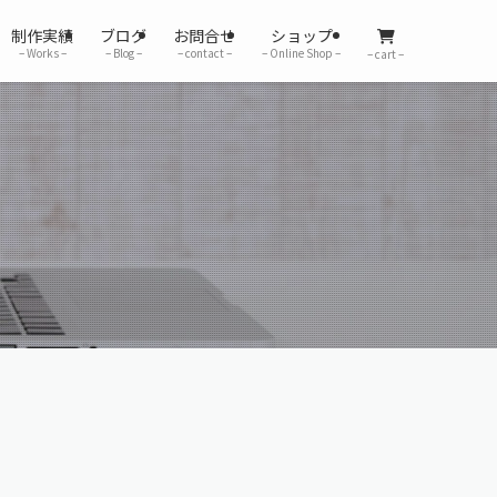
制作実績
ブログ
お問合せ
ショップ
– Works –
– Blog –
– contact –
– Online Shop –
– cart –