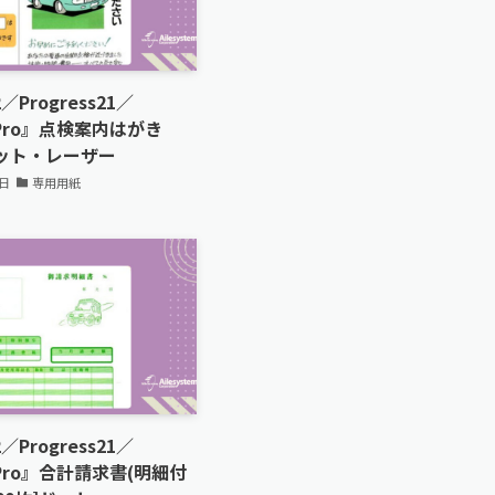
2／Progress21／
sePro』点検案内はがき
ドット・レーザー
3日
専用用紙
2／Progress21／
sePro』合計請求書(明細付