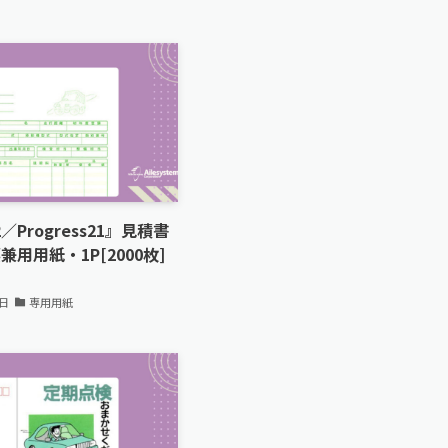
2／Progress21』見積書
用用紙・1P[2000枚]
3日
専用用紙