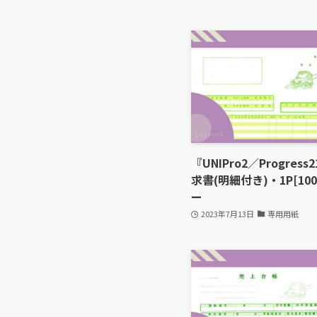
『UNIPro2／Progres
求書(明細付き)・1P[10
ー
2023年7月13日
専用用紙