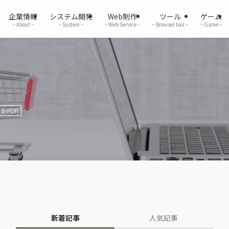
企業情報
システム開発
Web制作
ツール
ゲーム
– About –
– System –
– Web Service –
– Browser tool –
– Game –
B-POP
新着記事
人気記事