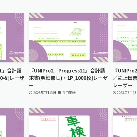
s21』合計請
『UNIPro2／Progress21』合計請
『UNIPro
00枚]レーザ
求書(明細無し)・1P[1000枚]レーザ
／売上伝票兼
ー
レーザー
2023年7月13日
専用用紙
2023年7月1