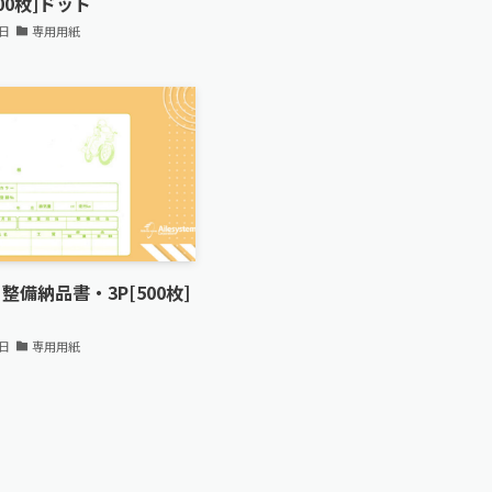
500枚]ドット
3日
専用用紙
』整備納品書・3P[500枚]
3日
専用用紙