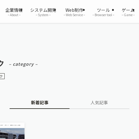
企業情報
システム開発
Web制作
ツール
ゲーム
– About –
– System –
– Web Service –
– Browser tool –
– Game –
ク
– category –
ク
新着記事
人気記事