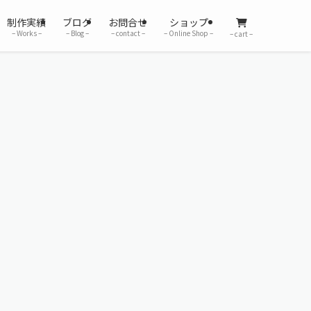
制作実績
ブログ
お問合せ
ショップ
– Works –
– Blog –
– contact –
– Online Shop –
– cart –