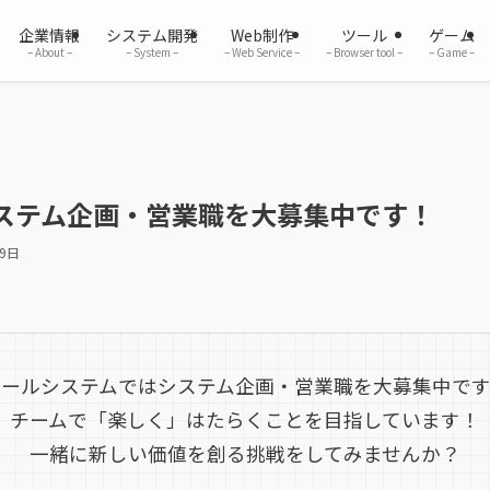
企業情報
システム開発
Web制作
ツール
ゲーム
– About –
– System –
– Web Service –
– Browser tool –
– Game –
ステム企画・営業職を大募集中です！
月9日
エールシステムではシステム企画・営業職を大募集中です
チームで「楽しく」はたらくことを目指しています！
一緒に新しい価値を創る挑戦をしてみませんか？