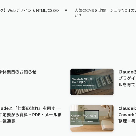
Webデザイン & HTML/CSSの
人気のCMSを比較。シェアNO.1のW
か？
季休業日のお知らせ
Claud
プラグイ
ルを育て
laudeと「仕事の流れ」を回す ─
Claud
件定義から資料・PDF・メールま
Cowo
一気通貫
整理・書