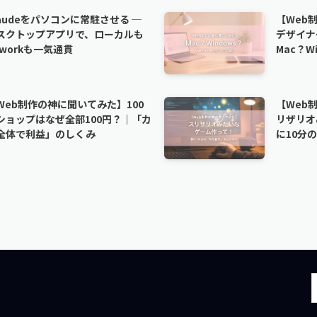
laudeをパソコンに常駐させる ─
【Web
スクトップアプリで、ローカルも
デザイナ
oworkも一気通貫
Mac？W
Web制作の神に聞いてみた】100
【Web
ショップはなぜ全部100円？｜「カ
リザリオ
全体で利益」のしくみ
に10分