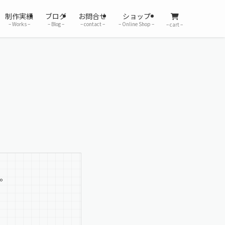
制作実績
ブログ
お問合せ
ショップ
– Works –
– Blog –
– contact –
– Online Shop –
– cart –
。