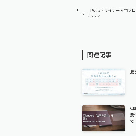
【Webデザイナー入門ブログ】
キホン
関連記事
夏
C
要
で