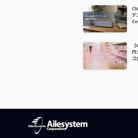
C
デ
C
【
円
ゴ