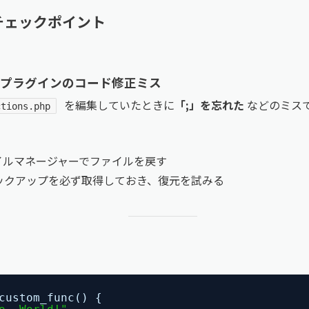
チェックポイント
phpやプラグインのコード修正ミス
を編集していたときに
「;」を忘れた
などのミス
ctions.php
ァイルマネージャーでファイルを戻す
ックアップを必ず取得しておき、復元を試みる
custom_func() {