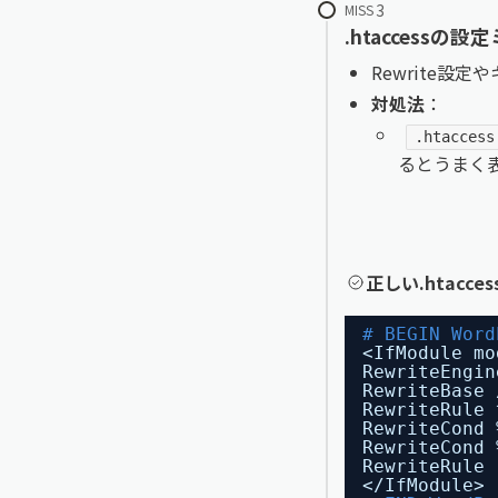
MISS
.htaccessの設
Rewrite設
対処法
：
.htaccess
るとうまく
正しい.htacc
# BEGIN Word
<IfModule mo
RewriteEngin
RewriteBase 
RewriteRule 
RewriteCond 
RewriteCond 
RewriteRule 
<
/IfModule
>