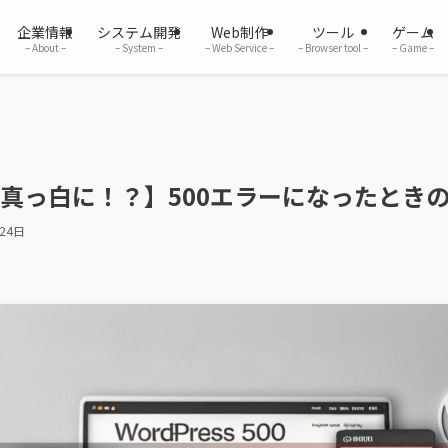
企業情報
システム開発
Web制作
ツール
ゲーム
– About –
– System –
– Web Service –
– Browser tool –
– Game –
ssが真っ白に！？】500エラーになったとき
24日