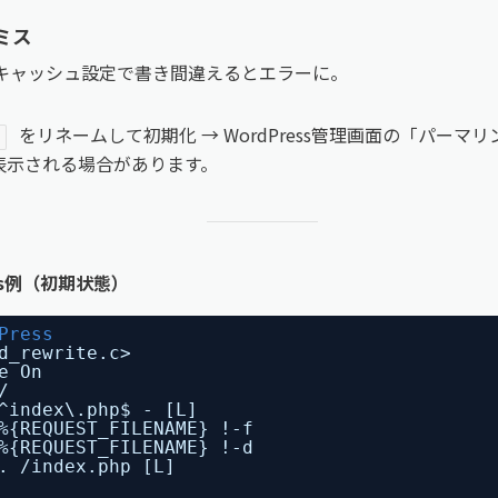
定ミス
定やキャッシュ設定で書き間違えるとエラーに。
をリネームして初期化 → WordPress管理画面の「パーマ
表示される場合があります。
ess例（初期状態）
Press
d_rewrite.c>
e On
/
^index\.php$ - [L]
%{REQUEST_FILENAME} !-f
%{REQUEST_FILENAME} !-d
. 
/index
.php [L]