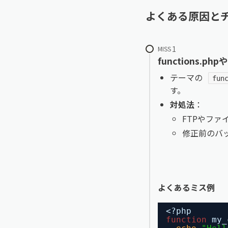
よくある原因と
MISS
functions.
テーマの
fun
す。
対処法
：
FTPやフ
修正前のバ
よくあるミス例
<?php
function
my_