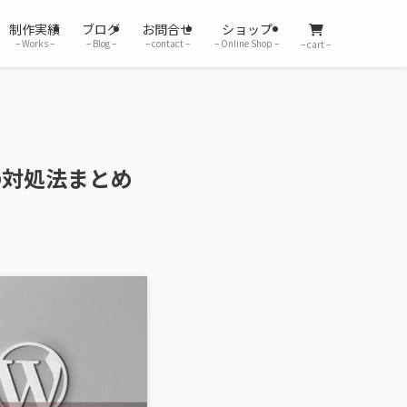
制作実績
ブログ
お問合せ
ショップ
– Works –
– Blog –
– contact –
– Online Shop –
– cart –
の対処法まとめ