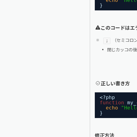
echo
"Hell
}
このコードはエ
（セミコロ
;
閉じカッコの後
正しい書き方
<?php
function
my_
echo
"Hell
}
修正方法