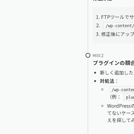
FTPツールで
/wp-conten
修正後にアッ
MISS
プラグインの競
新しく追加した
対処法
：
/wp-conte
（例：
plu
WordPr
てないケース
えを探して