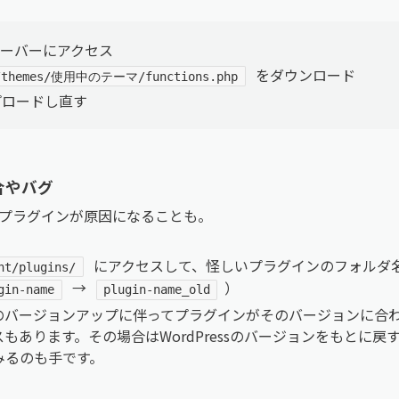
サーバーにアクセス
をダウンロード
t/themes/使用中のテーマ/functions.php
プロードし直す
合やバグ
プラグインが原因になることも。
にアクセスして、怪しいプラグインのフォルダ
nt/plugins/
→
）
gin-name
plugin-name_old
essのバージョンアップに伴ってプラグインがそのバージョンに
もあります。その場合はWordPressのバージョンをもとに
みるのも手です。