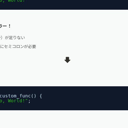
o, World!"
ラー！
ン）が足りない
にセミコロンが必要
custom_func() {
o, World!"
;