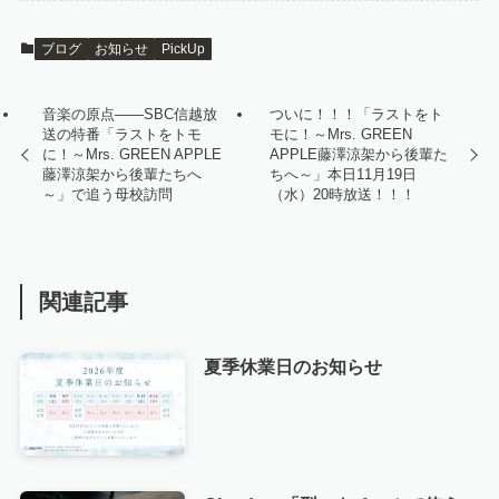
ブログ
お知らせ
PickUp
音楽の原点——SBC信越放
ついに！！！「ラストをト
送の特番「ラストをトモ
モに！～Mrs. GREEN
に！～Mrs. GREEN APPLE
APPLE藤澤涼架から後輩た
藤澤涼架から後輩たちへ
ちへ～」本日11月19日
～」で追う母校訪問
（水）20時放送！！！
関連記事
夏季休業日のお知らせ