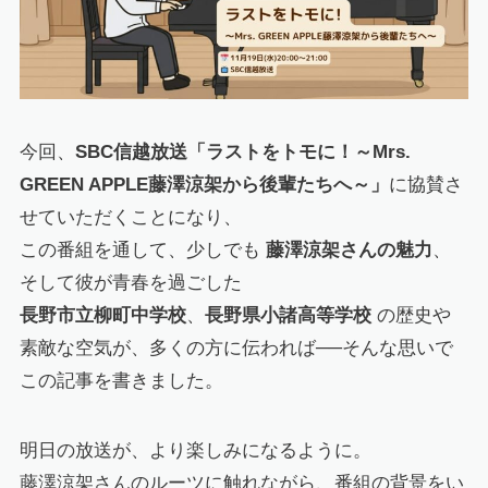
今回、
SBC信越放送「ラストをトモに！～Mrs.
GREEN APPLE藤澤涼架から後輩たちへ～」
に協賛さ
せていただくことになり、
この番組を通して、少しでも
藤澤涼架さんの魅力
、
そして彼が青春を過ごした
長野市立柳町中学校
、
長野県小諸高等学校
の歴史や
素敵な空気が、多くの方に伝われば──そんな思いで
この記事を書きました。
明日の放送が、より楽しみになるように。
藤澤涼架さんのルーツに触れながら、番組の背景をい