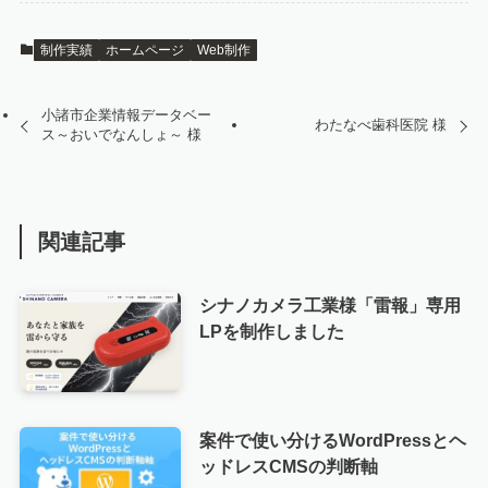
制作実績
ホームページ
Web制作
小諸市企業情報データベー
わたなべ歯科医院 様
ス～おいでなんしょ～ 様
関連記事
シナノカメラ工業様「雷報」専用
LPを制作しました
案件で使い分けるWordPressとヘ
ッドレスCMSの判断軸