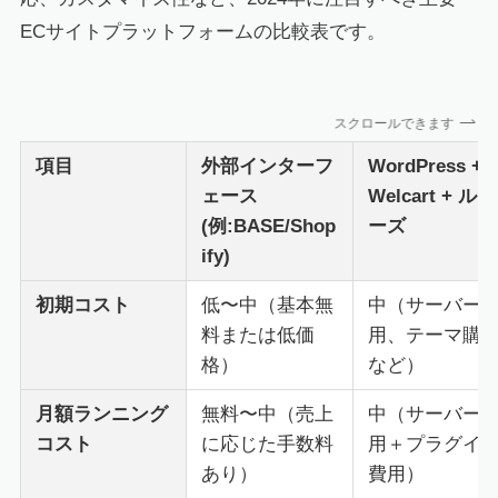
ECサイトプラットフォームの比較表です。
スクロールできます
項目
外部インターフ
WordPress +
ェース
Welcart + ルミ
(例:BASE/Shop
ーズ
ify)
初期コスト
低〜中（基本無
中（サーバー
料または低価
用、テーマ購
格）
など）
月額ランニング
無料〜中（売上
中（サーバー
コスト
に応じた手数料
用＋プラグイ
あり）
費用）