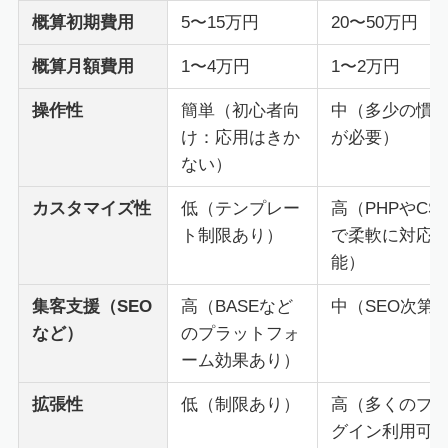
概算初期費用
5〜15万円
20〜50万円
概算月額費用
1〜4万円
1〜2万円
操作性
簡単（初心者向
中（多少の慣
け：応用はきか
が必要）
ない）
カスタマイズ性
低（テンプレー
高（PHPやCS
ト制限あり）
で柔軟に対応
能）
集客支援（SEO
高（BASEなど
中（SEO次第
など）
のプラットフォ
ーム効果あり）
拡張性
低（制限あり）
高（多くのプ
グイン利用可