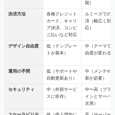
能）
決済方法
各種クレジット
ルミーズでの
カード、キャリ
済（幅広く対
ア決済、コンビ
応）
ニ払いなど対応
デザイン自由度
低（テンプレー
中（テーマで
トが基本）
由度が変わる
運用の手間
低（サポートや
中（メンテや
自動更新あり）
新が必要）
セキュリティ
中（外部サービ
中〜高（プラ
スに依存）
インとサーバ
次第）
スケーラビリテ
低（売上増加に
高（サーバー