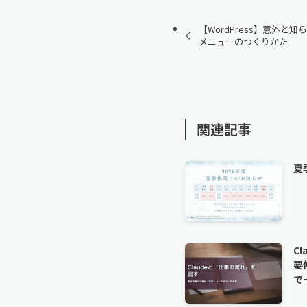
【WordPress】意外と
メニューのつくりかた
関連記事
夏
C
要
で