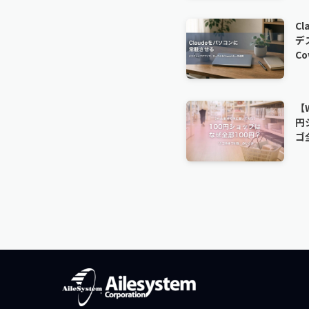
C
デ
C
【
円
ゴ