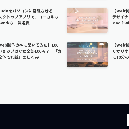
laudeをパソコンに常駐させる ─
【Web
スクトップアプリで、ローカルも
デザイナ
oworkも一気通貫
Mac？W
Web制作の神に聞いてみた】100
【Web
ショップはなぜ全部100円？｜「カ
リザリオ
全体で利益」のしくみ
に10分