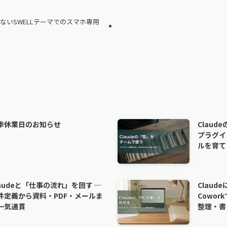
知らないSWELLテーマでのスマホ専用
季休業日のお知らせ
Claud
プラグイ
ルを育て
laudeと「仕事の流れ」を回す ─
Claud
件定義から資料・PDF・メールま
Cowo
一気通貫
整理・書