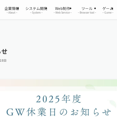
企業情報
システム開発
Web制作
ツール
ゲーム
– About –
– System –
– Web Service –
– Browser tool –
– Game –
らせ
18日