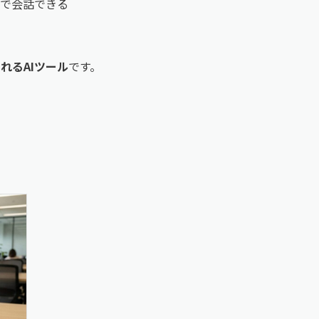
声で会話できる
れるAIツール
です。