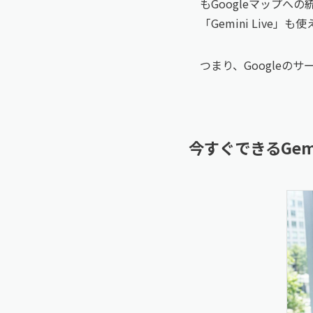
もGoogleマップ
「Gemini Liv
つまり、Googleの
今すぐできるGem