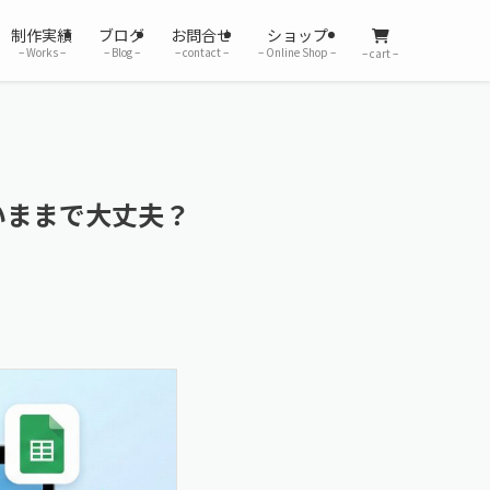
制作実績
ブログ
お問合せ
ショップ
– Works –
– Blog –
– contact –
– Online Shop –
– cart –
ないままで大丈夫？