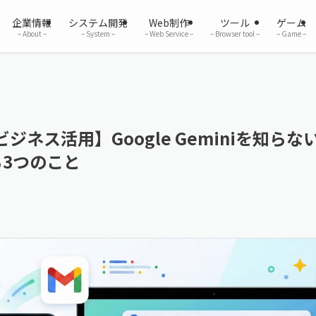
企業情報
システム開発
Web制作
ツール
ゲーム
– About –
– System –
– Web Service –
– Browser tool –
– Game –
ジネス活用】Google Geminiを知ら
る3つのこと