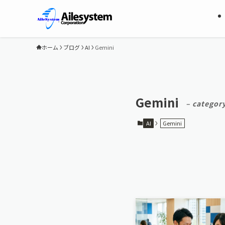
ホーム
ブログ
AI
Gemini
Gemini
– categor
AI
Gemini