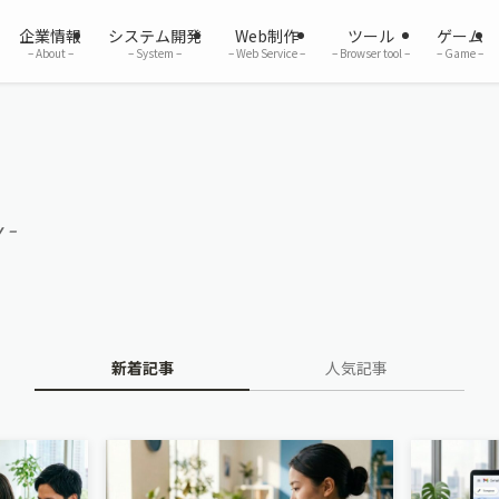
企業情報
システム開発
Web制作
ツール
ゲーム
– About –
– System –
– Web Service –
– Browser tool –
– Game –
y –
新着記事
人気記事