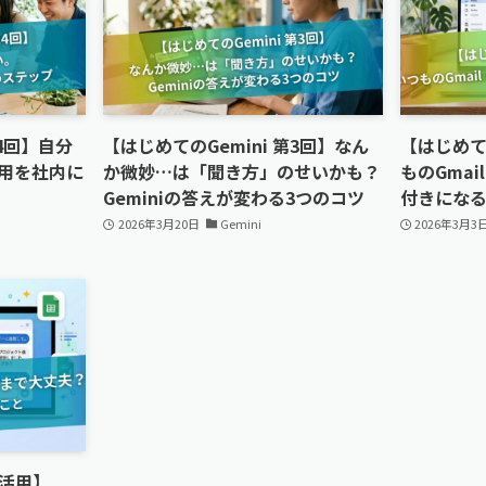
第4回】自分
【はじめてのGemini 第3回】なん
【はじめての
活用を社内に
か微妙…は「聞き方」のせいかも？
ものGma
Geminiの答えが変わる3つのコツ
付きにな
2026年3月20日
Gemini
2026年3月3
活用】