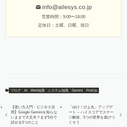
info@ailesys.co.jp
営業時間：9:00〜18:00
定休日：土曜、日曜、祝日
ブログ
AI
Web知識
システム知識
Gemini
PickUp
【使い方入門：ビジネス活
「ゆけ！ぴよ丸」アップデ
用】Google Geminiを知らな
ート -- ハイスコアでステー
いままで大丈夫？まず5分で
ジ解放、5つの世界を遊びつ
試せる3つのこと
くそう