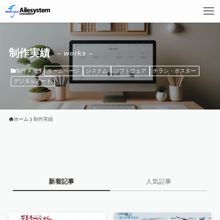
制作実績
– works –
制作実績
ホームページ
システム
ソフトウェア
チラシ・ポスター
デジタルアート
ホーム
制作実績
新着記事
人気記事