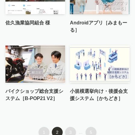
佐久漁業協同組合 様
Androidアプリ［みまもー
る］
バイクショップ総合支援シ
小規模選挙向け・後援会支
ステム［B-POP21 V2］
援システム［かちどき］
1
2
3
...
5