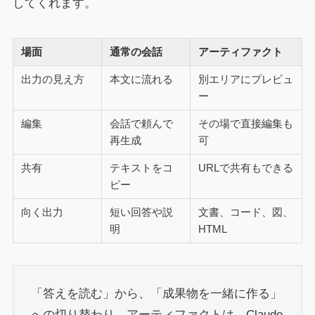
してくれます。
場面
通常の会話
アーティファクト
出力の見え方
本文に流れる
別エリアにプレビュ
ー
編集
会話で頼んで
その場で直接編集も
再生成
可
共有
テキストをコ
URLで共有もできる
ピー
向く出力
短い回答や説
文書、コード、図、
明
HTML
「答えを読む」から、「成果物を一緒に作る」
への切り替わり。アーティファクトは、Claude