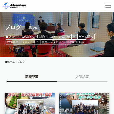
ブログ
– Blog –
ブログ
Web制作の神に聞いてみた
お知らせ
AI
ゲーム開発
Web知識
システム知識
社員インタビュー
社内取り組み
ホーム
ブログ
新着記事
人気記事